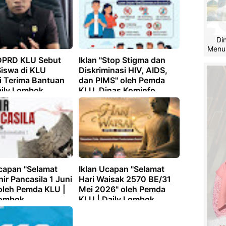
Di
Menu
DPRD KLU Sebut
Iklan "Stop Stigma dan
Siswa di KLU
Diskriminasi HIV, AIDS,
i Terima Bantuan
dan PIMS" oleh Pemda
aily Lombok
KLU, Dinas Kominfo
Lombok Utara | Daily
Lombok
Ucapan "Selamat
Iklan Ucapan "Selamat
hir Pancasila 1 Juni
Hari Waisak 2570 BE/31
oleh Pemda KLU |
Mei 2026" oleh Pemda
Lombok
KLU | Daily Lombok