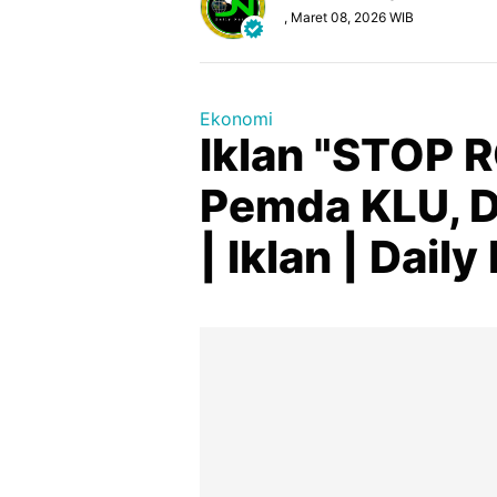
, Maret 08, 2026 WIB
Ekonomi
Iklan "STOP 
Pemda KLU, D
| Iklan | Dail