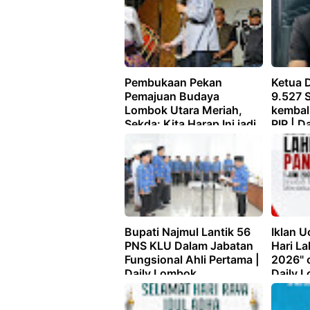
Pembukaan Pekan
Ketua 
Pemajuan Budaya
9.527 
Lombok Utara Meriah,
kembal
Sekda: Kita Harap Ini jadi
PIP | D
Tonggak Pelestarian |
Daily Lombok
Bupati Najmul Lantik 56
Iklan 
PNS KLU Dalam Jabatan
Hari La
Fungsional Ahli Pertama |
2026" 
Daily Lombok
Daily 