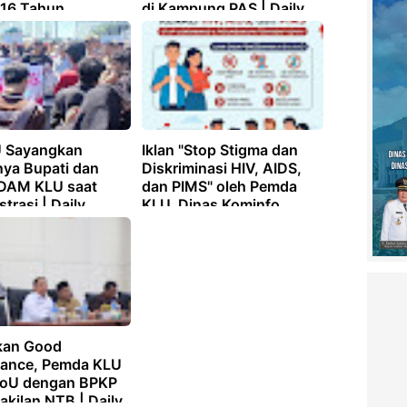
16 Tahun,
di Kampung PAS | Daily
o KLU Tanggapi
Lombok
s | Daily Lombok
 Sayangkan
Iklan "Stop Stigma dan
ya Bupati dan
Diskriminasi HIV, AIDS,
PDAM KLU saat
dan PIMS" oleh Pemda
rasi | Daily
KLU, Dinas Kominfo
k
Lombok Utara | Daily
Lombok
kan Good
ance, Pemda KLU
MoU dengan BPKP
akilan NTB | Daily