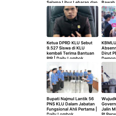
Selama Libur Lebaran dan
Bawah 
Nyepi | Daily Lombok
Kominf
Optimi
Ketua DPRD KLU Sebut
KBMLU
9.527 Siswa di KLU
Absenn
kembali Terima Bantuan
Dirut 
PIP | Daily Lombok
Demonst
Lombo
Bupati Najmul Lantik 56
Wujud
PNS KLU Dalam Jabatan
Govern
Fungsional Ahli Pertama |
Jalin 
Daily Lombok
RI Perw