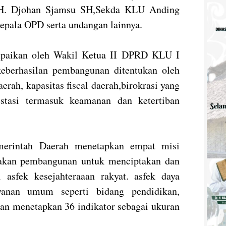
i H. Djohan Sjamsu SH,Sekda KLU Anding
pala OPD serta undangan lainnya.
mpaikan oleh Wakil Ketua II DPRD KLU I
berhasilan pembangunan ditentukan oleh
aerah, kapasitas fiscal daerah,birokrasi yang
estasi termasuk keamanan dan ketertiban
rintah Daerah menetapkan empat misi
jakan pembangunan untuk menciptakan dan
 asfek kesejahteraaan rakyat. asfek daya
yanan umum seperti bidang pendidikan,
gan menetapkan 36 indikator sebagai ukuran