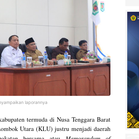
enyampaikan laporannya
kabupaten termuda di Nusa Tenggara Barat
ombok Utara (KLU) justru menjadi daerah
epakatan bersama atau
Memorandum of