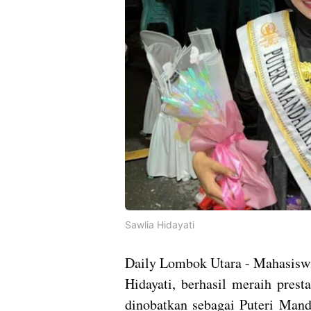
Sawlia Hidayati
Daily Lombok Utara - Mahasiswi
Hidayati, berhasil meraih prest
dinobatkan sebagai Puteri Ma