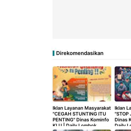
Direkomendasikan
Iklan Layanan Masyarakat
Iklan 
"CEGAH STUNTING ITU
"STOP 
PENTING" Dinas Kominfo
Dinas 
KLU | Daily Lombok
Daily 