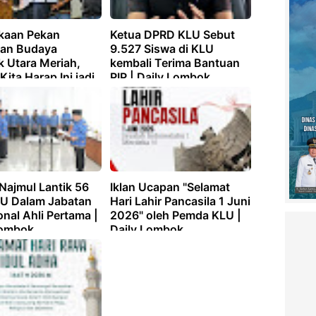
kaan Pekan
Ketua DPRD KLU Sebut
an Budaya
9.527 Siswa di KLU
 Utara Meriah,
kembali Terima Bantuan
Kita Harap Ini jadi
PIP | Daily Lombok
 Pelestarian |
Lombok
Najmul Lantik 56
Iklan Ucapan "Selamat
U Dalam Jabatan
Hari Lahir Pancasila 1 Juni
nal Ahli Pertama |
2026" oleh Pemda KLU |
Lombok
Daily Lombok