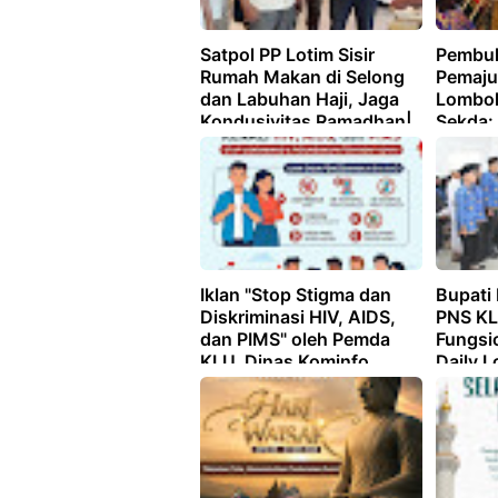
Satpol PP Lotim Sisir
Pembu
Rumah Makan di Selong
Pemaju
dan Labuhan Haji, Jaga
Lombok
Kondusivitas Ramadhan|
Sekda: 
Daily Lombok
Tonggak
Daily 
Iklan "Stop Stigma dan
Bupati 
Diskriminasi HIV, AIDS,
PNS KL
dan PIMS" oleh Pemda
Fungsio
KLU, Dinas Kominfo
Daily 
Lombok Utara | Daily
Lombok