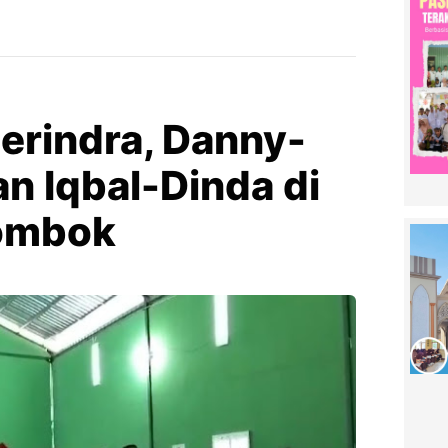
erindra, Danny-
an Iqbal-Dinda di
Lombok