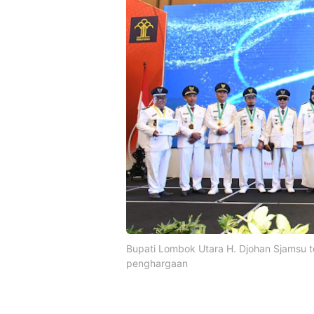
Bupati Lombok Utara H. Djohan Sjamsu
penghargaan