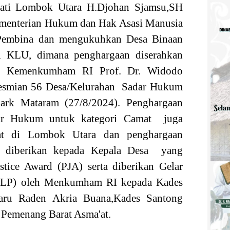
ati Lombok Utara H.Djohan Sjamsu,SH
ementerian Hukum dan Hak Asasi Manusia
Pembina dan mengukuhkan Desa Binaan
 KLU, dimana penghargaan diserahkan
N Kemenkumham RI Prof. Dr. Widodo
eresmian 56 Desa/Kelurahan Sadar Hukum
ark Mataram (27/8/2024). Penghargaan
ar Hukum untuk kategori Camat juga
at di Lombok Utara dan penghargaan
a diberikan kepada Kepala Desa yang
ustice Award (PJA) serta diberikan Gelar
(NLP) oleh Menkumham RI kepada Kades
naru Raden Akria Buana,Kades Santong
s Pemenang Barat Asma'at.